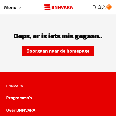
Menu
Oeps, er is iets mis gegaan..
Doorgaan naar de homepage
BNNVARA
Programma's
Over BNNVARA