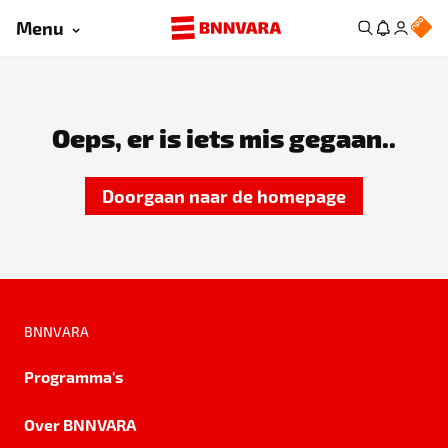
Menu
Oeps, er is iets mis gegaan..
Doorgaan naar de homepage
BNNVARA
Programma's
Over BNNVARA