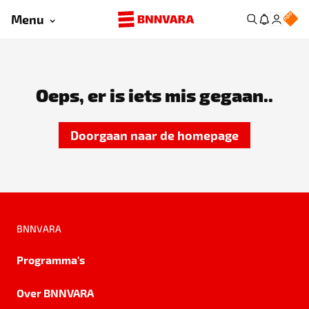
Menu
Oeps, er is iets mis gegaan..
Doorgaan naar de homepage
BNNVARA
Programma's
Over BNNVARA