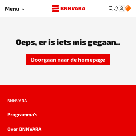
Menu
Oeps, er is iets mis gegaan..
Doorgaan naar de homepage
BNNVARA
Programma's
Over BNNVARA