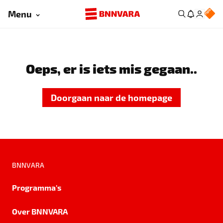
Menu
Oeps, er is iets mis gegaan..
Doorgaan naar de homepage
BNNVARA
Programma's
Over BNNVARA