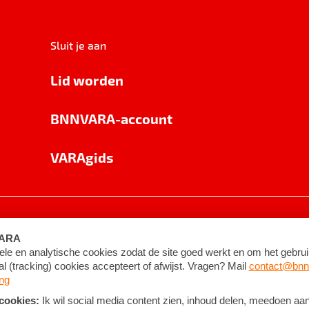
Sluit je aan
Lid worden
BNNVARA-account
VARAgids
voorwaarden
©
2026
BNNVARA