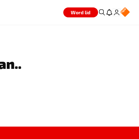
Word lid
an..