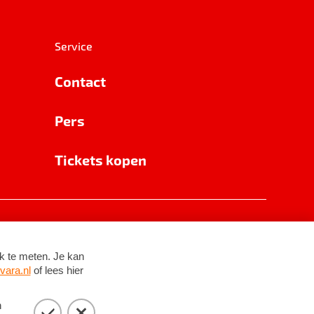
Service
Contact
Pers
Tickets kopen
RSIN 8531 62 402