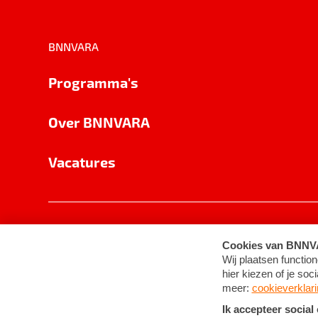
BNNVARA
Programma's
Over BNNVARA
Vacatures
Privacy
Cookie-instellingen
Algemene 