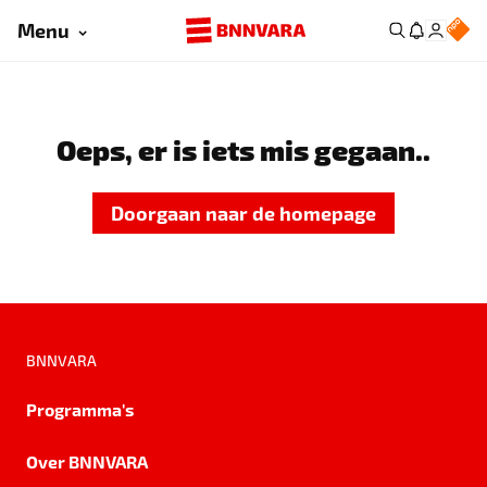
Menu
Oeps, er is iets mis gegaan..
Doorgaan naar de homepage
BNNVARA
Programma's
Over BNNVARA