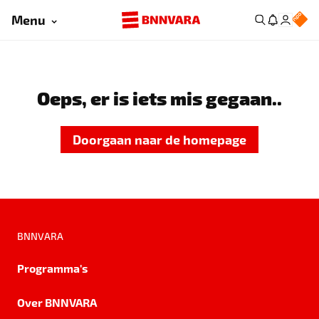
Menu
Oeps, er is iets mis gegaan..
Doorgaan naar de homepage
BNNVARA
Programma's
Over BNNVARA