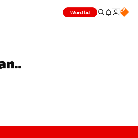
Word lid
an..