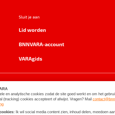
Sluit je aan
Lid worden
BNNVARA-account
VARAgids
voorwaarden
©
2026
BNNVARA