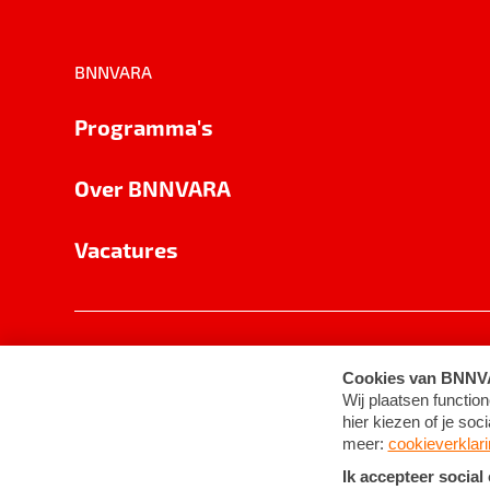
BNNVARA
Programma's
Over BNNVARA
Vacatures
Privacy
Cookie-instellingen
Algemene 