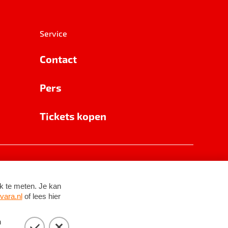
Service
Contact
Pers
Tickets kopen
RSIN 8531 62 402