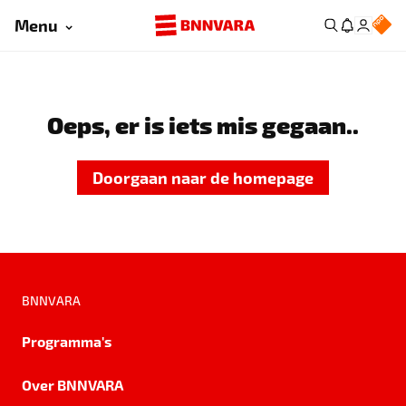
Menu
Oeps, er is iets mis gegaan..
Doorgaan naar de homepage
BNNVARA
Programma's
Over BNNVARA