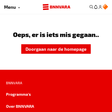
Menu
Oeps, er is iets mis gegaan..
Doorgaan naar de homepage
BNNVARA
Programma's
Over BNNVARA