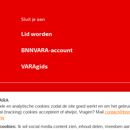
Sluit je aan
Lid worden
BNNVARA-account
VARAgids
voorwaarden
©
2026
BNNVARA