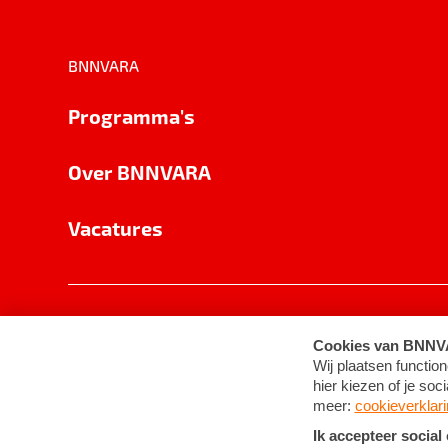
BNNVARA
Programma's
Over BNNVARA
Vacatures
Privacy
Cookie-instellingen
Algemene 