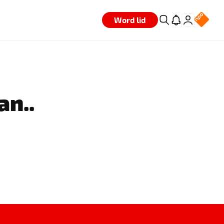
Word lid
an..