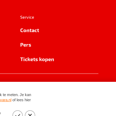
Service
Contact
Pers
Tickets kopen
RSIN 8531 62 402