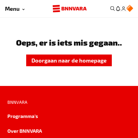
Menu
Oeps, er is iets mis gegaan..
Doorgaan naar de homepage
BNNVARA
Programma's
Over BNNVARA