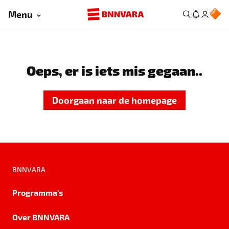
Menu
Oeps, er is iets mis gegaan..
Doorgaan naar de homepage
BNNVARA
Programma's
Over BNNVARA