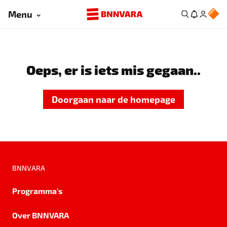
Menu
Oeps, er is iets mis gegaan..
Doorgaan naar de homepage
BNNVARA
Programma's
Over BNNVARA