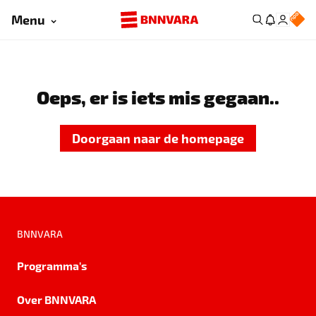
Menu
Oeps, er is iets mis gegaan..
Doorgaan naar de homepage
BNNVARA
Programma's
Over BNNVARA