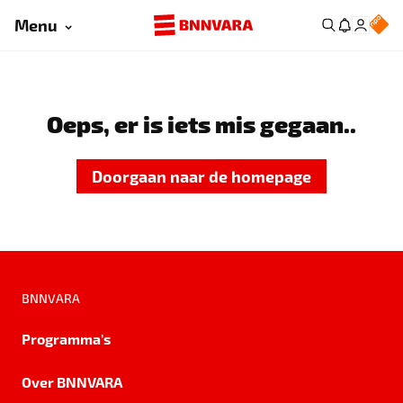
Menu
Oeps, er is iets mis gegaan..
Doorgaan naar de homepage
BNNVARA
Programma's
Over BNNVARA