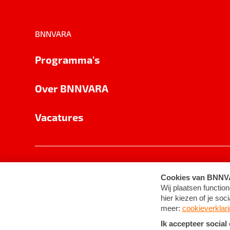
BNNVARA
Programma's
Over BNNVARA
Vacatures
Privacy
Cookie-instellingen
Algemene 