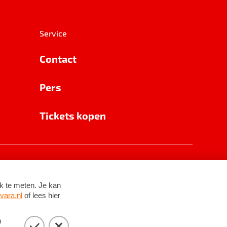
Service
Contact
Pers
Tickets kopen
RSIN 8531 62 402