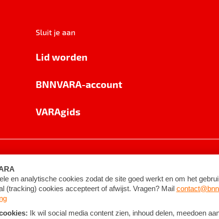
Sluit je aan
Lid worden
BNNVARA-account
VARAgids
voorwaarden
©
2026
BNNVARA