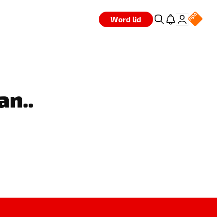
Word lid
an..