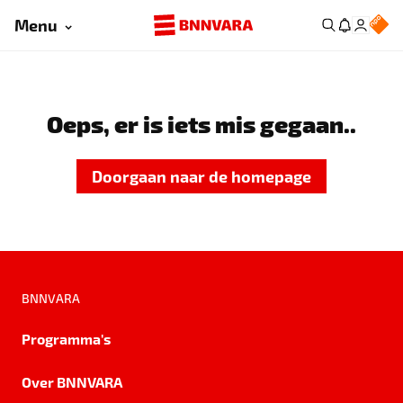
Menu
Oeps, er is iets mis gegaan..
Doorgaan naar de homepage
BNNVARA
Programma's
Over BNNVARA