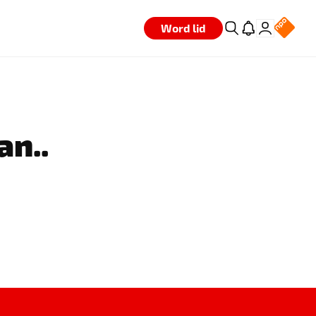
Word lid
an..