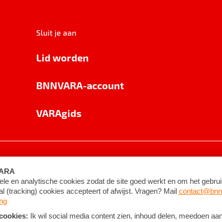
Sluit je aan
Lid worden
BNNVARA-account
VARAgids
voorwaarden
©
2026
BNNVARA