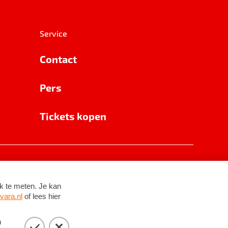
Service
Contact
Pers
Tickets kopen
RSIN 8531 62 402