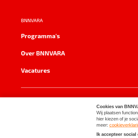
BNNVARA
Programma's
Over BNNVARA
Vacatures
Privacy
Cookie-instellingen
Algemene 