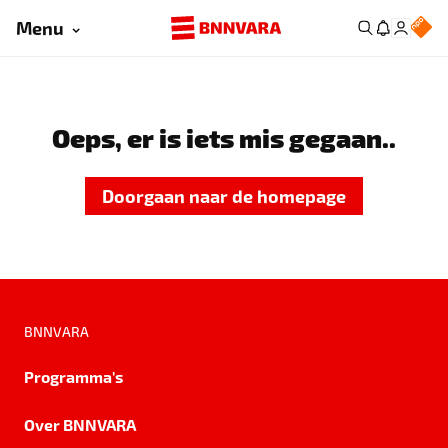
Menu
Oeps, er is iets mis gegaan..
Doorgaan naar de homepage
BNNVARA
Programma's
Over BNNVARA