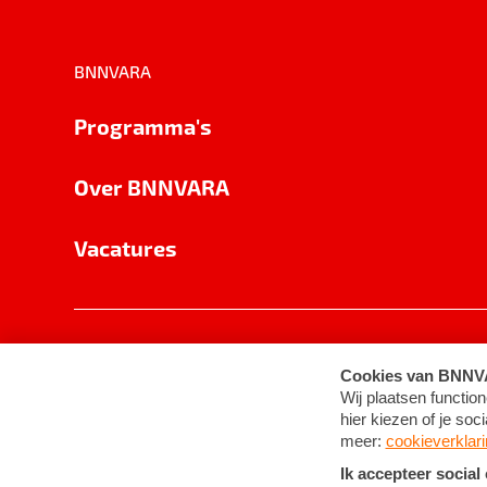
BNNVARA
Programma's
Over BNNVARA
Vacatures
Privacy
Cookie-instellingen
Algemene 