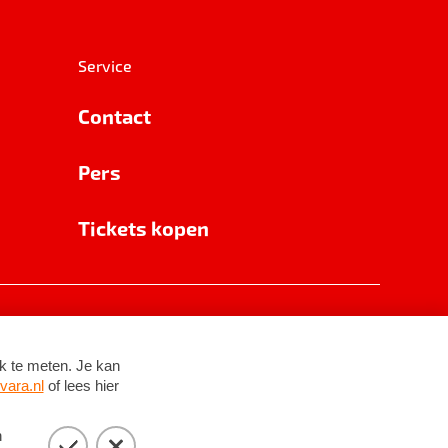
Service
Contact
Pers
Tickets kopen
RSIN 8531 62 402