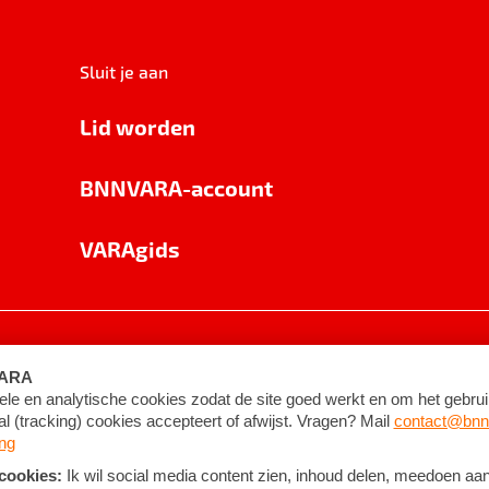
Sluit je aan
Lid worden
BNNVARA-account
VARAgids
voorwaarden
©
2026
BNNVARA