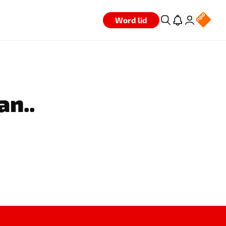
Word lid
an..