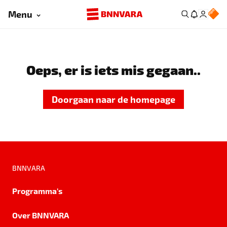
Menu
Oeps, er is iets mis gegaan..
Doorgaan naar de homepage
BNNVARA
Programma's
Over BNNVARA