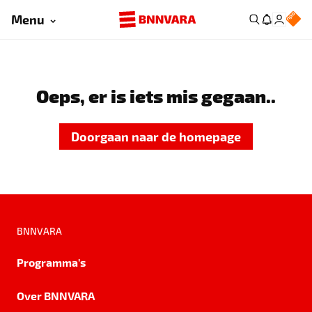
Menu
Oeps, er is iets mis gegaan..
Doorgaan naar de homepage
BNNVARA
Programma's
Over BNNVARA