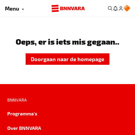
Menu
Oeps, er is iets mis gegaan..
Doorgaan naar de homepage
BNNVARA
Programma's
Over BNNVARA