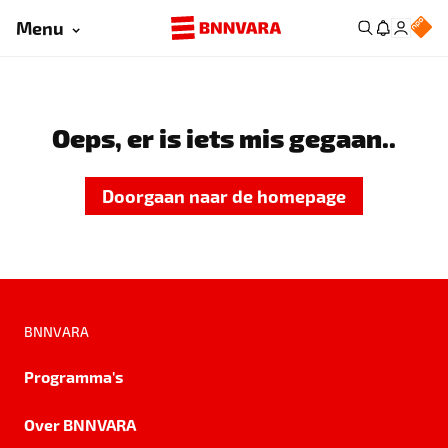
Menu
Oeps, er is iets mis gegaan..
Doorgaan naar de homepage
BNNVARA
Programma's
Over BNNVARA