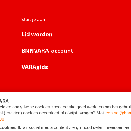
Sluit je aan
Lid worden
BNNVARA-account
VARAgids
voorwaarden
©
2026
BNNVARA