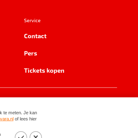
Service
Contact
Pers
Tickets kopen
RSIN 8531 62 402