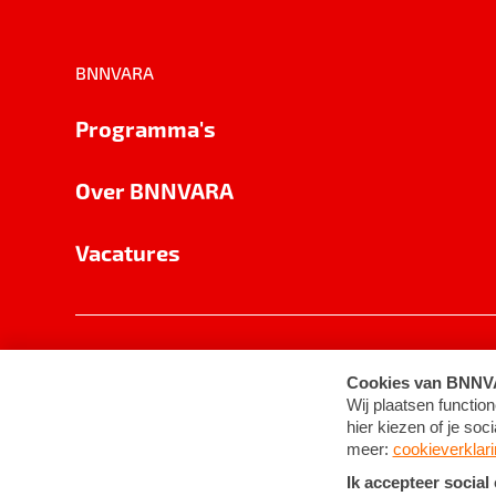
BNNVARA
Programma's
Over BNNVARA
Vacatures
Privacy
Cookie-instellingen
Algemene 