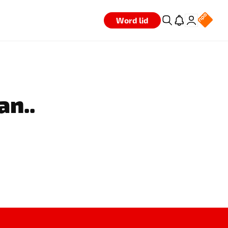
Word lid
an..