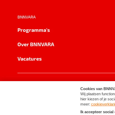
BNNVARA
Programma's
Over BNNVARA
Vacatures
Privacy
Cookie-instellingen
Algemene 