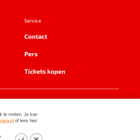
Service
Contact
Pers
Tickets kopen
RSIN 8531 62 402