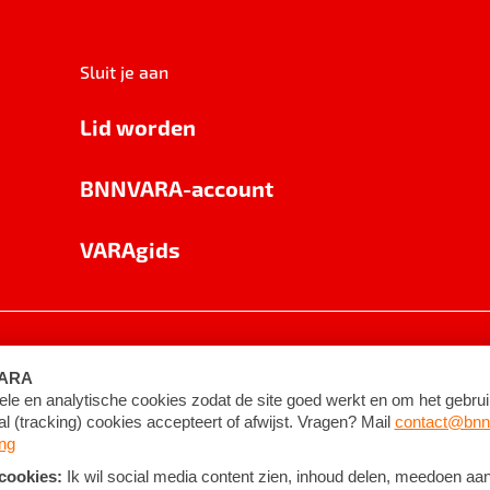
Sluit je aan
Lid worden
BNNVARA-account
VARAgids
voorwaarden
©
2026
BNNVARA