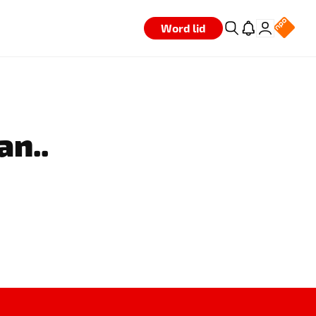
Word lid
an..