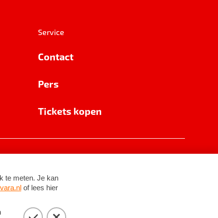
Service
Contact
Pers
Tickets kopen
RSIN 8531 62 402