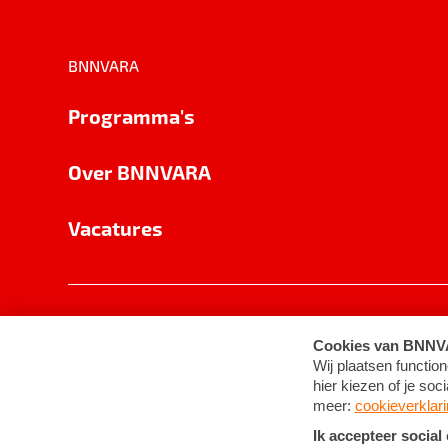
BNNVARA
Programma's
Over BNNVARA
Vacatures
Privacy
Cookie-instellingen
Algemene 