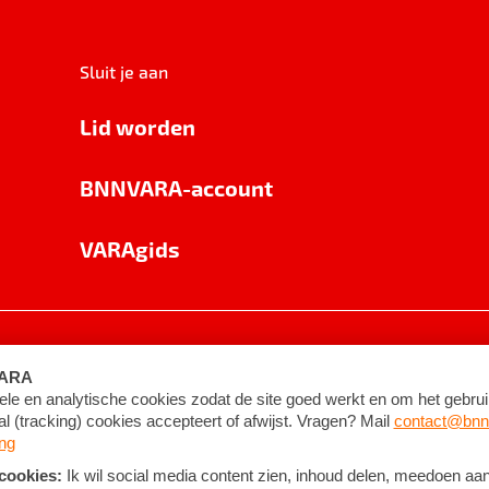
Sluit je aan
Lid worden
BNNVARA-account
VARAgids
voorwaarden
©
2026
BNNVARA