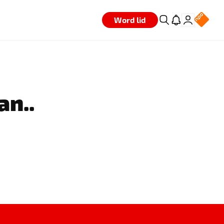
Word lid
an..