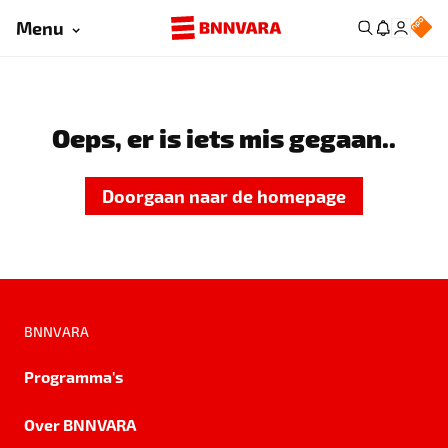
Menu
Oeps, er is iets mis gegaan..
Doorgaan naar de homepage
BNNVARA
Programma's
Over BNNVARA