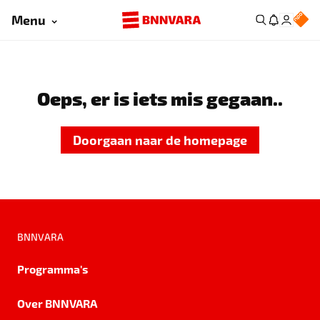
Menu
Oeps, er is iets mis gegaan..
Doorgaan naar de homepage
BNNVARA
Programma's
Over BNNVARA