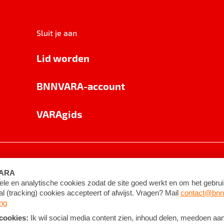
Sluit je aan
Lid worden
BNNVARA-account
VARAgids
voorwaarden
©
2026
BNNVARA