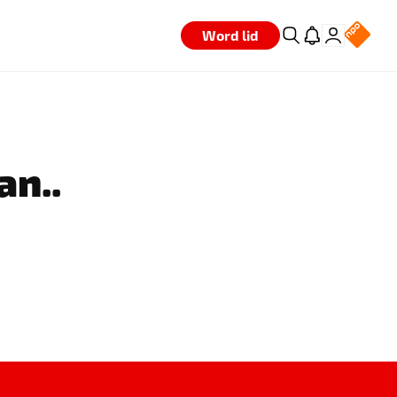
Word lid
an..