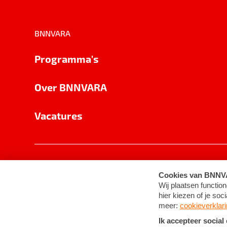
BNNVARA
Programma's
Over BNNVARA
Vacatures
Privacy
Cookie-instellingen
Algemene 