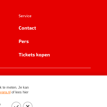
Service
Contact
Pers
Tickets kopen
RSIN 8531 62 402