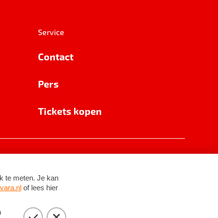
Service
Contact
Pers
Tickets kopen
RSIN 8531 62 402