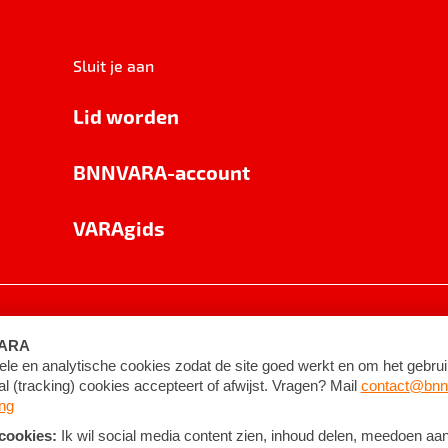
Sluit je aan
Lid worden
BNNVARA-account
VARAgids
voorwaarden
©
2026
BNNVARA