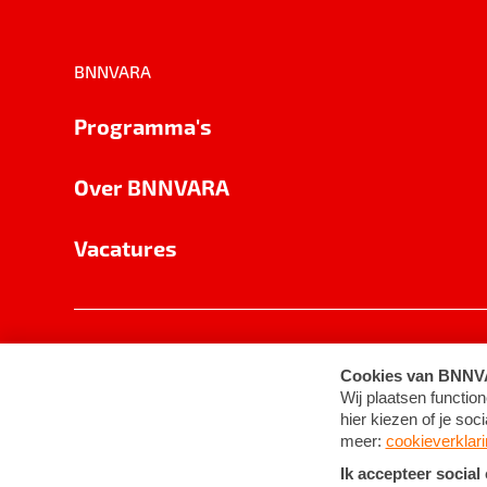
BNNVARA
Programma's
Over BNNVARA
Vacatures
Privacy
Cookie-instellingen
Algemene 