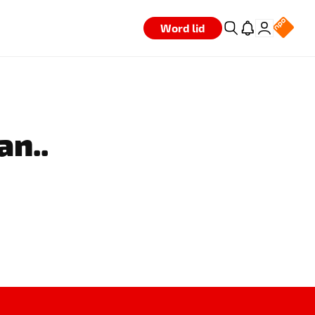
Word lid
an..