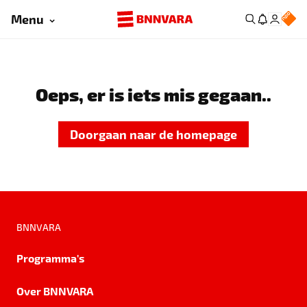
Menu
Oeps, er is iets mis gegaan..
Doorgaan naar de homepage
BNNVARA
Programma's
Over BNNVARA