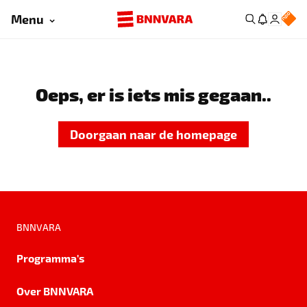
Menu
Oeps, er is iets mis gegaan..
Doorgaan naar de homepage
BNNVARA
Programma's
Over BNNVARA