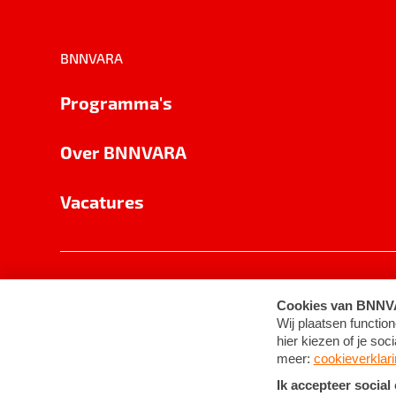
BNNVARA
Programma's
Over BNNVARA
Vacatures
Privacy
Cookie-instellingen
Algemene 