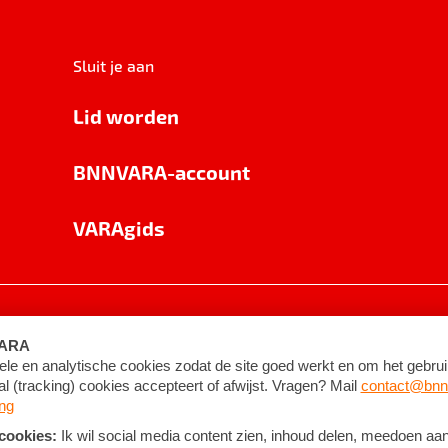
Sluit je aan
Lid worden
BNNVARA-account
VARAgids
voorwaarden
©
2026
BNNVARA