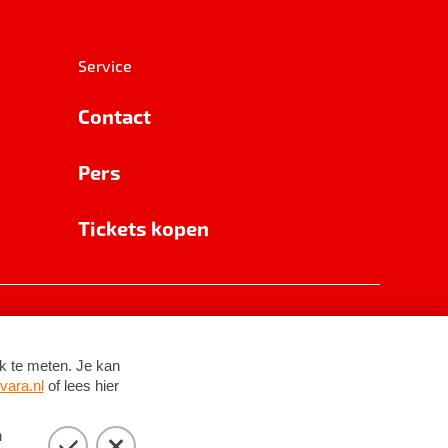
Service
Contact
Pers
Tickets kopen
RSIN 8531 62 402