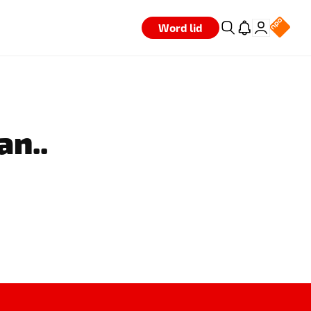
Word lid
an..