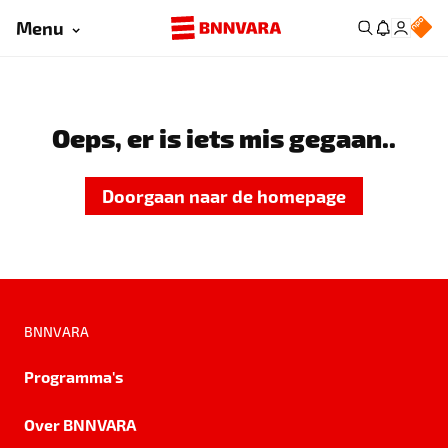
Menu
Oeps, er is iets mis gegaan..
Doorgaan naar de homepage
BNNVARA
Programma's
Over BNNVARA