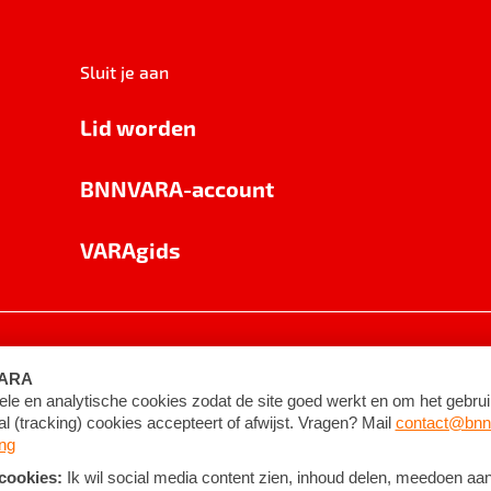
Sluit je aan
Lid worden
BNNVARA-account
VARAgids
voorwaarden
©
2026
BNNVARA