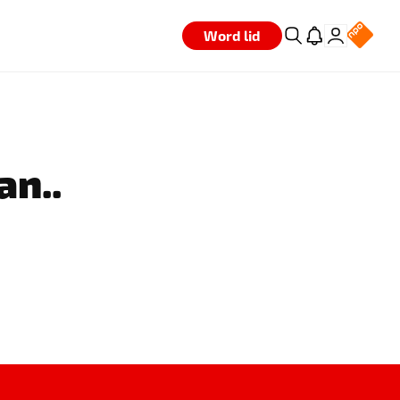
Word lid
an..