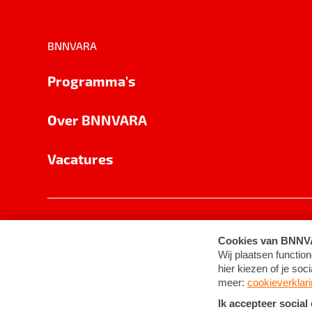
BNNVARA
Programma's
Over BNNVARA
Vacatures
Privacy
Cookie-instellingen
Algemene 