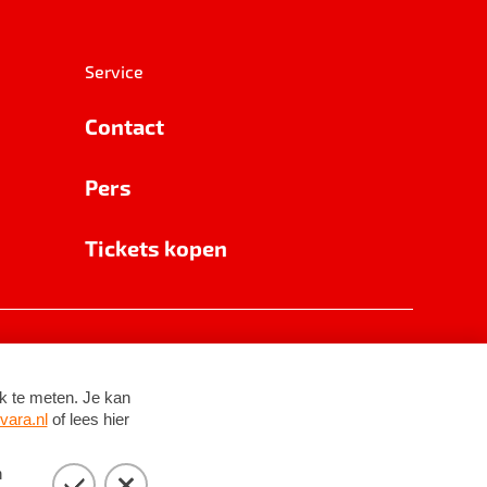
Service
Contact
Pers
Tickets kopen
RSIN 8531 62 402