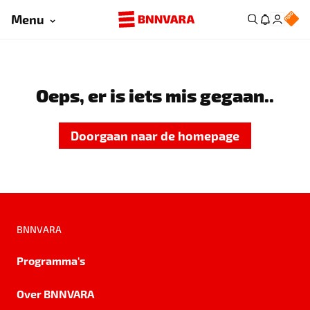
Menu
Oeps, er is iets mis gegaan..
Doorgaan naar de homepage
BNNVARA
Programma's
Over BNNVARA