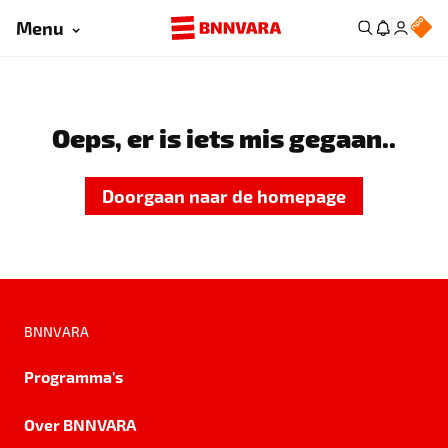
Menu
Oeps, er is iets mis gegaan..
Doorgaan naar de homepage
BNNVARA
Programma's
Over BNNVARA