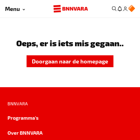
Menu
Oeps, er is iets mis gegaan..
Doorgaan naar de homepage
BNNVARA
Programma's
Over BNNVARA