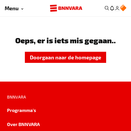
Menu
Oeps, er is iets mis gegaan..
Doorgaan naar de homepage
BNNVARA
Programma's
Over BNNVARA