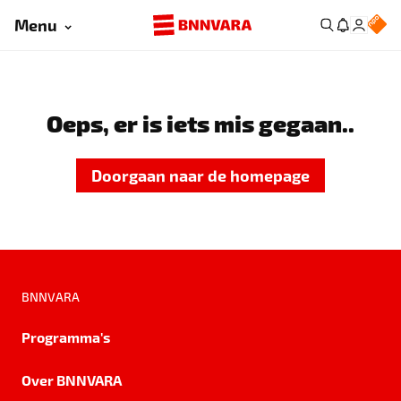
Menu
Oeps, er is iets mis gegaan..
Doorgaan naar de homepage
BNNVARA
Programma's
Over BNNVARA