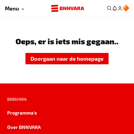
Menu
Oeps, er is iets mis gegaan..
Doorgaan naar de homepage
BNNVARA
Programma's
Over BNNVARA