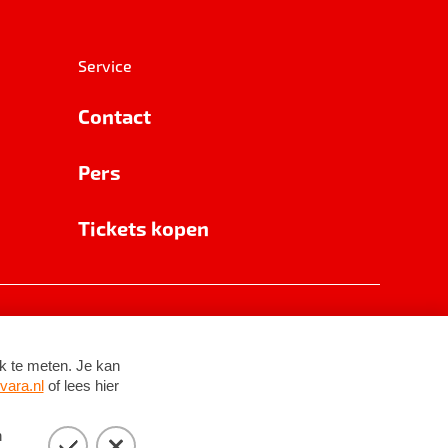
Service
Contact
Pers
Tickets kopen
RSIN 8531 62 402