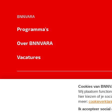
BNNVARA
Programma's
Over BNNVARA
Vacatures
Privacy
Cookie-instellingen
Algemene 