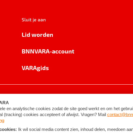
Sluit je aan
Lid worden
BNNVARA-account
VARAgids
voorwaarden
©
2026
BNNVARA