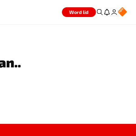
Word lid
an..