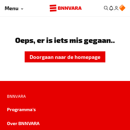
Menu
Oeps, er is iets mis gegaan..
Doorgaan naar de homepage
BNNVARA
Programma's
Over BNNVARA