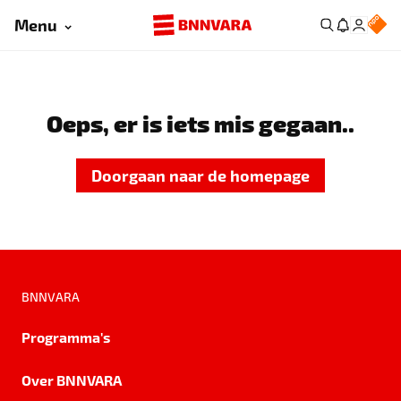
Menu
Oeps, er is iets mis gegaan..
Doorgaan naar de homepage
BNNVARA
Programma's
Over BNNVARA