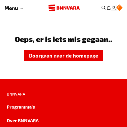
Menu
Oeps, er is iets mis gegaan..
Doorgaan naar de homepage
BNNVARA
Programma's
Over BNNVARA