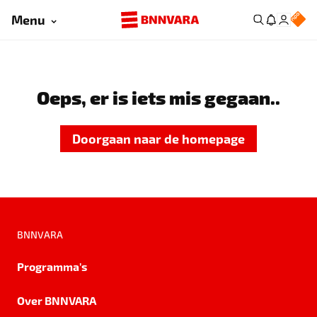
Menu
Oeps, er is iets mis gegaan..
Doorgaan naar de homepage
BNNVARA
Programma's
Over BNNVARA