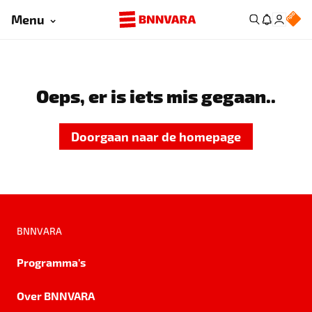
Menu
Oeps, er is iets mis gegaan..
Doorgaan naar de homepage
BNNVARA
Programma's
Over BNNVARA